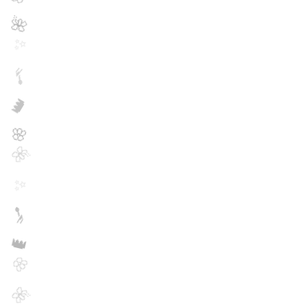
🌺
✨
💅
👑
🌸
🌺
✨
💅
👑
🌸
🌺