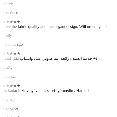
Merve
3 ay önce
★
★
★
★
★
Love the fabric quality and the elegant design. Will order again!
Emily
1 month ago
★
★
★
★
★
خدمة العملاء رائعة، ساعدوني على واتساب بكل لطف 📲
عائشة
منذ شهر
★
★
★
★
★
Bu kadar hızlı ve güvenilir servis görmedim. Harika!
Zeynep
4 ay önce