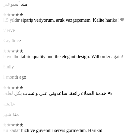
منذ أسبوعين
★
★
★
★
★
1.5 yıldır sipariş veriyorum, artık vazgeçemem. Kalite harika! 🖤
Merve
3 ay önce
★
★
★
★
★
Love the fabric quality and the elegant design. Will order again!
Emily
1 month ago
★
★
★
★
★
خدمة العملاء رائعة، ساعدوني على واتساب بكل لطف 📲
عائشة
منذ شهر
★
★
★
★
★
Bu kadar hızlı ve güvenilir servis görmedim. Harika!