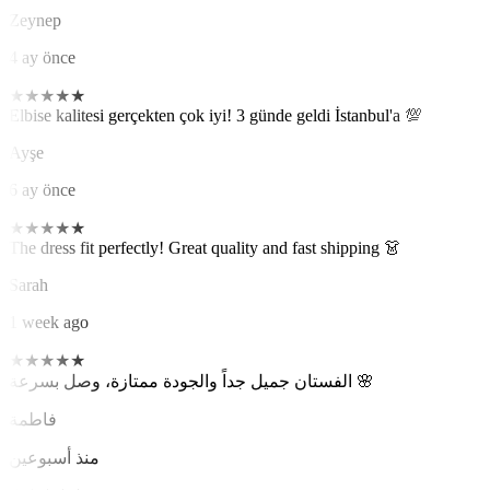
Zeynep
4 ay önce
★
★
★
★
★
Elbise kalitesi gerçekten çok iyi! 3 günde geldi İstanbul'a 💯
Ayşe
6 ay önce
★
★
★
★
★
The dress fit perfectly! Great quality and fast shipping 👗
Sarah
1 week ago
★
★
★
★
★
الفستان جميل جداً والجودة ممتازة، وصل بسرعة 🌸
فاطمة
منذ أسبوعين