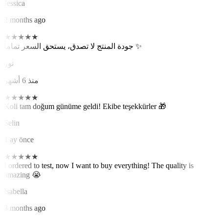
Jessica
2 months ago
★
★
★
★
★
جودة المنتج لا تصدق، يستحق السعر تماماً ✨
نور
منذ 6 أشهر
★
★
★
★
★
Koli tam doğum günüme geldi! Ekibe teşekkürler 🎁
Selin
1 ay önce
★
★
★
★
★
I ordered to test, now I want to buy everything! The quality is
amazing 😭
Isabella
3 months ago