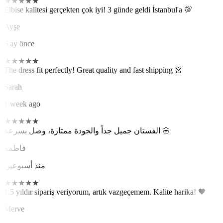
★
★
★
★
★
Elbise kalitesi gerçekten çok iyi! 3 günde geldi İstanbul'a 💯
Ayşe
6 ay önce
★
★
★
★
★
The dress fit perfectly! Great quality and fast shipping 👗
Sarah
1 week ago
★
★
★
★
★
الفستان جميل جداً والجودة ممتازة، وصل بسرعة 🌸
فاطمة
منذ أسبوعين
★
★
★
★
★
1.5 yıldır sipariş veriyorum, artık vazgeçemem. Kalite harika! 🖤
Merve