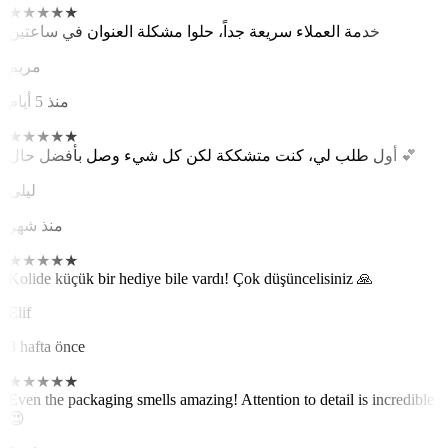
★
★
★
★
★
خدمة العملاء سريعة جداً، حلوا مشكلة العنوان في ساعتين
مريم
منذ 5 أيام
★
★
★
★
★
أول طلب لي، كنت متشككة لكن كل شيء وصل بأفضل حال 💕
ليلى
منذ شهر
★
★
★
★
★
Kolide küçük bir hediye bile vardı! Çok düşüncelisiniz 🙏
Elif
3 hafta önce
★
★
★
★
★
Even the packaging smells amazing! Attention to detail is incredible
😍