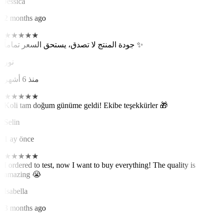
Jessica
2 months ago
★
★
★
★
★
جودة المنتج لا تصدق، يستحق السعر تماماً ✨
نور
منذ 6 أشهر
★
★
★
★
★
Koli tam doğum günüme geldi! Ekibe teşekkürler 🎁
Selin
1 ay önce
★
★
★
★
★
I ordered to test, now I want to buy everything! The quality is
amazing 😭
Isabella
3 months ago