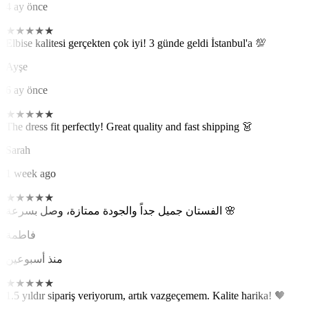
4 ay önce
★
★
★
★
★
Elbise kalitesi gerçekten çok iyi! 3 günde geldi İstanbul'a 💯
Ayşe
6 ay önce
★
★
★
★
★
The dress fit perfectly! Great quality and fast shipping 👗
Sarah
1 week ago
★
★
★
★
★
الفستان جميل جداً والجودة ممتازة، وصل بسرعة 🌸
فاطمة
منذ أسبوعين
★
★
★
★
★
1.5 yıldır sipariş veriyorum, artık vazgeçemem. Kalite harika! 🖤