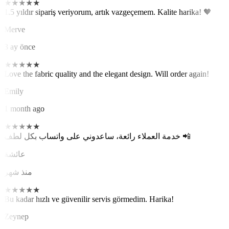
★
★
★
★
★
1.5 yıldır sipariş veriyorum, artık vazgeçemem. Kalite harika! 🖤
Merve
3 ay önce
★
★
★
★
★
Love the fabric quality and the elegant design. Will order again!
Emily
1 month ago
★
★
★
★
★
خدمة العملاء رائعة، ساعدوني على واتساب بكل لطف 📲
عائشة
منذ شهر
★
★
★
★
★
Bu kadar hızlı ve güvenilir servis görmedim. Harika!
Zeynep