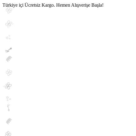
Türkiye içi Ücretsiz Kargo. Hemen Alışverişe Başla!
🌸
🌺
✨
💅
👑
🌸
🌺
✨
💅
👑
🌸