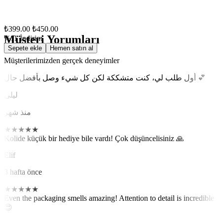
₺399.00
₺450.00
Müşteri Yorumları
%11 İndirim
Sepete ekle
Hemen satın al
Müşterilerimizden gerçek deneyimler
أول طلب لي، كنت متشككة لكن كل شيء وصل بأفضل حال 💕
ليلى
منذ شهر
★
★
★
★
★
Kolide küçük bir hediye bile vardı! Çok düşüncelisiniz 🙏
Elif
3 hafta önce
★
★
★
★
★
Even the packaging smells amazing! Attention to detail is incredible
😍