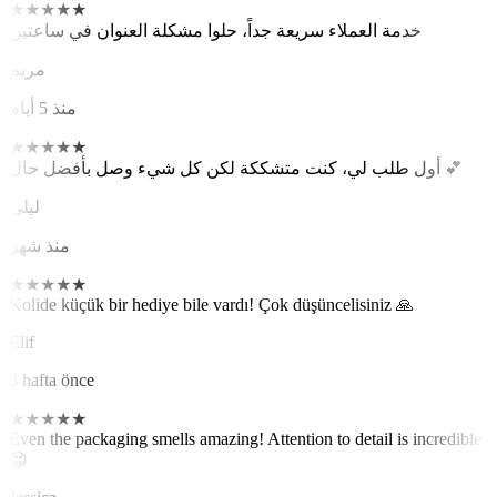
★
★
★
★
★
خدمة العملاء سريعة جداً، حلوا مشكلة العنوان في ساعتين
مريم
منذ 5 أيام
★
★
★
★
★
أول طلب لي، كنت متشككة لكن كل شيء وصل بأفضل حال 💕
ليلى
منذ شهر
★
★
★
★
★
Kolide küçük bir hediye bile vardı! Çok düşüncelisiniz 🙏
Elif
3 hafta önce
★
★
★
★
★
Even the packaging smells amazing! Attention to detail is incredible
😍