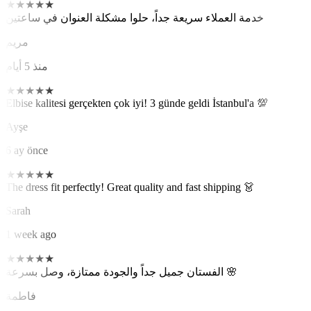
★
★
★
★
★
خدمة العملاء سريعة جداً، حلوا مشكلة العنوان في ساعتين
مريم
منذ 5 أيام
★
★
★
★
★
Elbise kalitesi gerçekten çok iyi! 3 günde geldi İstanbul'a 💯
Ayşe
6 ay önce
★
★
★
★
★
The dress fit perfectly! Great quality and fast shipping 👗
Sarah
1 week ago
★
★
★
★
★
الفستان جميل جداً والجودة ممتازة، وصل بسرعة 🌸
فاطمة