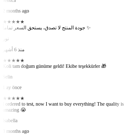
Jessica
2 months ago
★
★
★
★
★
جودة المنتج لا تصدق، يستحق السعر تماماً ✨
نور
منذ 6 أشهر
★
★
★
★
★
Koli tam doğum günüme geldi! Ekibe teşekkürler 🎁
Selin
1 ay önce
★
★
★
★
★
I ordered to test, now I want to buy everything! The quality is
amazing 😭
Isabella
3 months ago