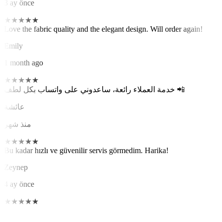
3 ay önce
★
★
★
★
★
Love the fabric quality and the elegant design. Will order again!
Emily
1 month ago
★
★
★
★
★
خدمة العملاء رائعة، ساعدوني على واتساب بكل لطف 📲
عائشة
منذ شهر
★
★
★
★
★
Bu kadar hızlı ve güvenilir servis görmedim. Harika!
Zeynep
4 ay önce
★
★
★
★
★