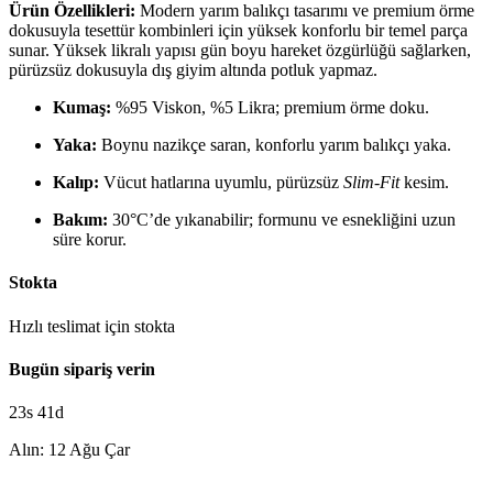
Ürün Özellikleri:
Modern yarım balıkçı tasarımı ve premium örme
dokusuyla tesettür kombinleri için yüksek konforlu bir temel parça
sunar. Yüksek likralı yapısı gün boyu hareket özgürlüğü sağlarken,
pürüzsüz dokusuyla dış giyim altında potluk yapmaz.
Kumaş:
%95 Viskon, %5 Likra; premium örme doku.
Yaka:
Boynu nazikçe saran, konforlu yarım balıkçı yaka.
Kalıp:
Vücut hatlarına uyumlu, pürüzsüz
Slim-Fit
kesim.
Bakım:
30°C’de yıkanabilir; formunu ve esnekliğini uzun
süre korur.
Stokta
Hızlı teslimat için stokta
Bugün sipariş verin
23s 41d
Alın: 12 Ağu Çar