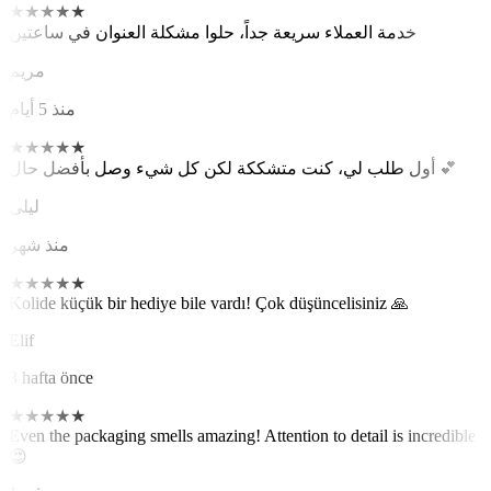
★
★
★
★
★
خدمة العملاء سريعة جداً، حلوا مشكلة العنوان في ساعتين
مريم
منذ 5 أيام
★
★
★
★
★
أول طلب لي، كنت متشككة لكن كل شيء وصل بأفضل حال 💕
ليلى
منذ شهر
★
★
★
★
★
Kolide küçük bir hediye bile vardı! Çok düşüncelisiniz 🙏
Elif
3 hafta önce
★
★
★
★
★
Even the packaging smells amazing! Attention to detail is incredible
😍