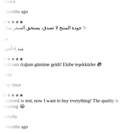
Jessica
2 months ago
★
★
★
★
★
جودة المنتج لا تصدق، يستحق السعر تماماً ✨
نور
منذ 6 أشهر
★
★
★
★
★
Koli tam doğum günüme geldi! Ekibe teşekkürler 🎁
Selin
1 ay önce
★
★
★
★
★
I ordered to test, now I want to buy everything! The quality is
amazing 😭
Isabella
3 months ago