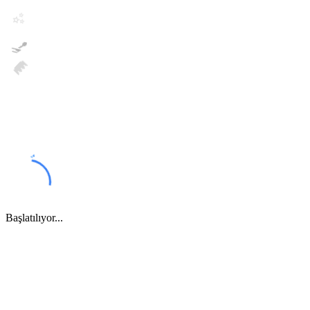
✨
💅
👑
Başlatılıyor...