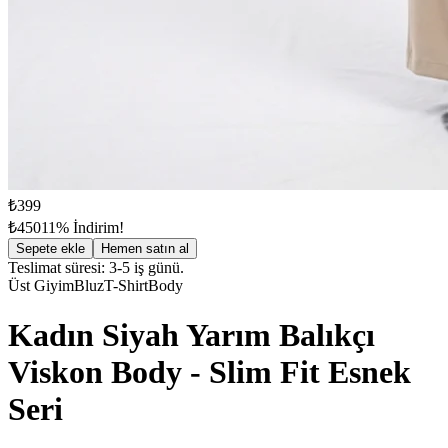
₺399
₺450
11% İndirim!
Sepete ekle
Hemen satın al
Teslimat süresi: 3-5 iş günü.
Üst Giyim
Bluz
T-Shirt
Body
Kadın Siyah Yarım Balıkçı
Viskon Body - Slim Fit Esnek
Seri